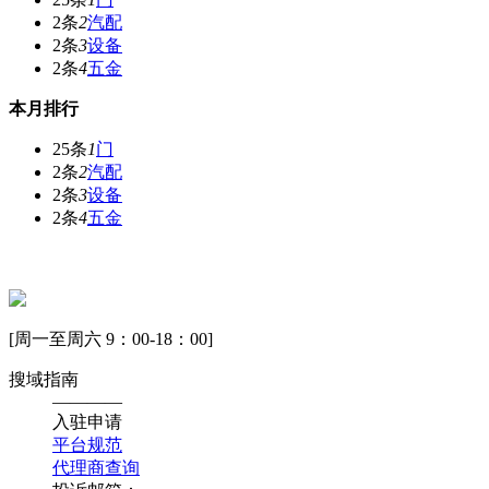
2条
2
汽配
2条
3
设备
2条
4
五金
本月排行
25条
1
门
2条
2
汽配
2条
3
设备
2条
4
五金
[周一至周六 9：00-18：00]
搜域指南
————
入驻申请
平台规范
代理商查询