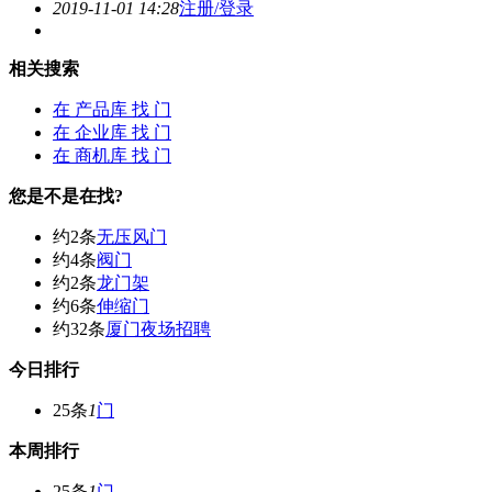
2019-11-01 14:28
注册/登录
相关搜索
在
产品库
找 门
在
企业库
找 门
在
商机库
找 门
您是不是在找?
约2条
无压风门
约4条
阀门
约2条
龙门架
约6条
伸缩门
约32条
厦门夜场招聘
今日排行
25条
1
门
本周排行
25条
1
门