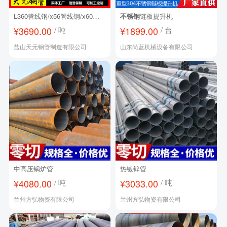
L360管线钢/x56管线钢/x60管线钢
不锈钢
链板提升机
¥3690.00
/ 吨
¥1899.00
/ 台
盐山天元钢管制造有限公司
山东尚蓝机械设备有限公司
中高压锅炉管
热镀锌管
¥4080.00
/ 吨
¥3033.00
/ 吨
兰州方弘物资有限公司
兰州方弘物资有限公司