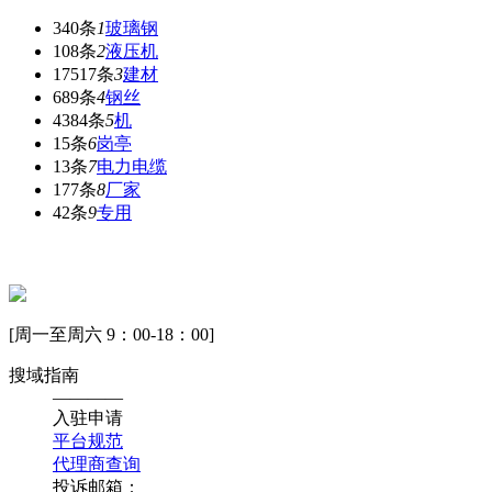
340条
1
玻璃钢
108条
2
液压机
17517条
3
建材
689条
4
钢丝
4384条
5
机
15条
6
岗亭
13条
7
电力电缆
177条
8
厂家
42条
9
专用
[周一至周六 9：00-18：00]
搜域指南
————
入驻申请
平台规范
代理商查询
投诉邮箱：