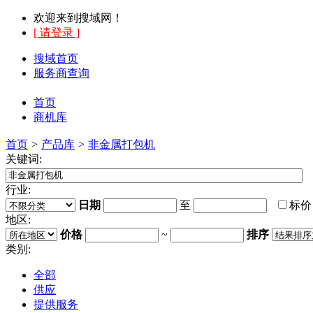
欢迎来到搜域网！
[ 请登录 ]
搜域首页
服务商查询
首页
商机库
首页
>
产品库
>
非金属打包机
关键词:
行业:
日期
至
标
地区:
价格
~
排序
类别:
全部
供应
提供服务