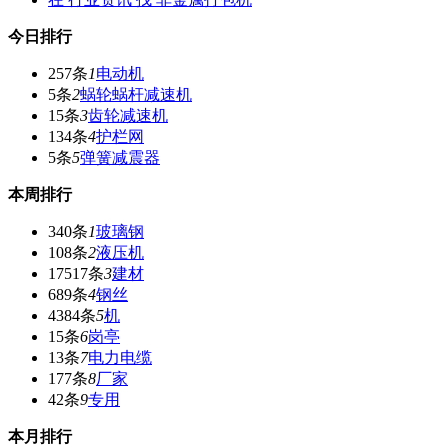
今日排行
257条
1
电动机
5条
2
蜗轮蜗杆减速机
15条
3
齿轮减速机
134条
4
护栏网
5条
5
弹簧减震器
本周排行
340条
1
玻璃钢
108条
2
液压机
17517条
3
建材
689条
4
钢丝
4384条
5
机
15条
6
岗亭
13条
7
电力电缆
177条
8
厂家
42条
9
专用
本月排行