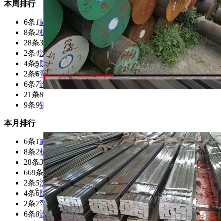
本周排行
6条
1
减速机
8条
2
机
28条
3
机械设备
2条
4
沈阳
4条
5
防腐
2条
6
弯头
6条
7
设备
21条
8
五金
9条
9
钢铁
本月排行
6条
1
减速机
8条
2
机
28条
3
机械设备
669条
4
机械
2条
5
沈阳
4条
6
防腐
2条
7
弯头
6条
8
设备