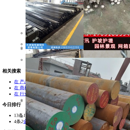
相关搜索
在
产品库
找 金属
在
商机库
找 金属
在
行业资讯
找 金属
今日排行
13条
1
仪器仪表
4条
2
金属