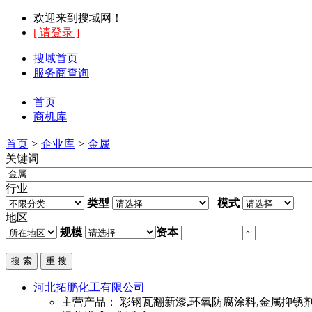
欢迎来到搜域网！
[ 请登录 ]
搜域首页
服务商查询
首页
商机库
首页
>
企业库
>
金属
关键词
行业
类型
模式
地区
规模
资本
~
河北拓鹏化工有限公司
主营产品：
彩钢瓦翻新漆,环氧防腐涂料,金属抑锈剂