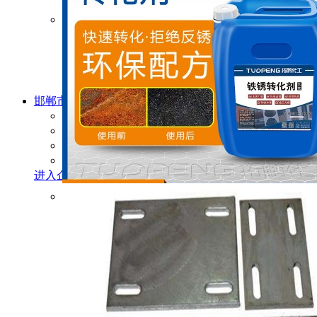
邯郸市三财
金属
制品制造有限公司
主营产品：
金属制品，紧固件
经营模式：
制造商
成立时间：
2020
企业地址：
河北省邯郸市永年区临洺关镇东洺阳村
进入企业店铺
查看联系方式