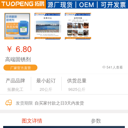
￥
6.80
高端固锈剂
541
人查看
厂家官方直营
产品品牌
最小起订
供货总量
拓鹏化工
20公斤
9625公斤
发货期限
自买家付款之日3天内发货
图文详情
参数